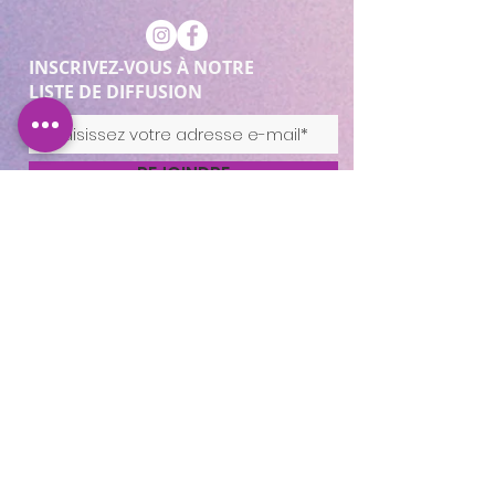
INSCRIVEZ-VOUS À NOTRE
LISTE DE DIFFUSION
REJOINDRE
Cocooning Institut
346 avenue d’Arès, 33700
Mérignac.
https://www.planity.com
/cocooning-institut-
33700-merignac
APPELEZ-NOUS
05.56.24.58.98