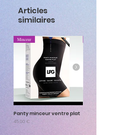
Articles
similaires
Minceur
Minceur
Panty minceur ventre plat
Corsaire sculptant a
cellulite
Prix
45,00 €
Prix
43,00 €