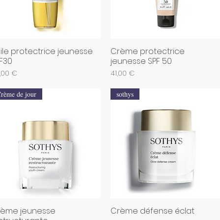
ile protectrice jeunesse
Crème protectrice
Aperçu rapide
Aperçu rapide
F30
jeunesse SPF 50
x
Prix
,00 €
41,00 €
rème de jour
sothys
ème jeunesse
Crème défense éclat
Aperçu rapide
Aperçu rapide