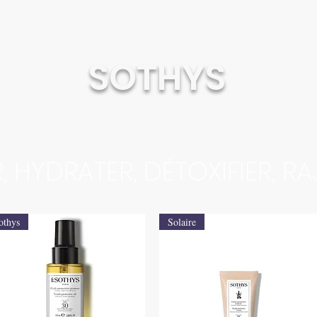
SOTHYS
R, HYDRATER, DÉTOXIFIER, RA
othys
Solaire