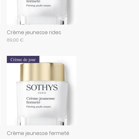
Crème jeunesse rides
Aperçu rapide
Prix
89,00 €
Crème de jour
Crème jeunesse fermeté
Aperçu rapide