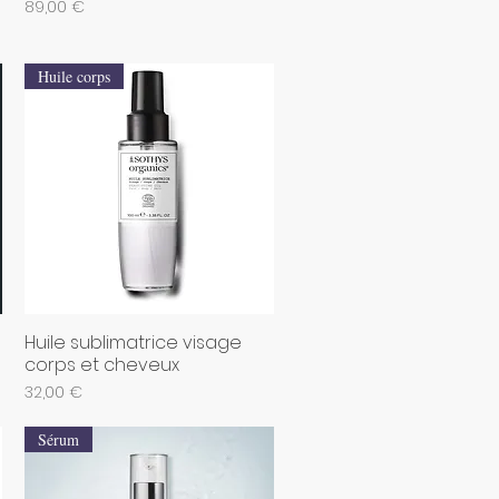
Prix
89,00 €
Huile corps
Huile sublimatrice visage
Aperçu rapide
corps et cheveux
Prix
32,00 €
Sérum