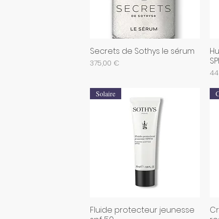
Secrets de Sothys le sérum
Hu
Aperçu rapide
SP
Prix
375,00 €
Pri
44
Solaire
C
Fluide protecteur jeunesse
Cr
Aperçu rapide