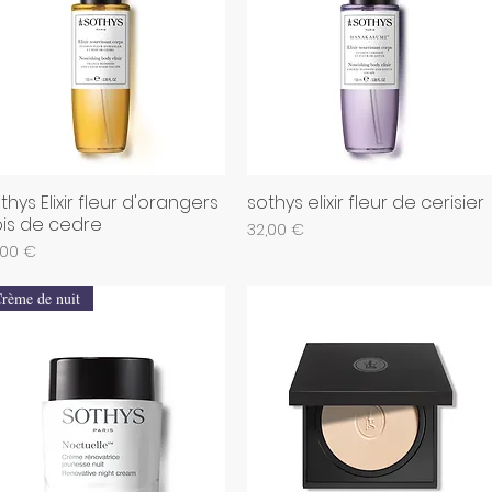
thys Elixir fleur d'orangers
sothys elixir fleur de cerisier
Aperçu rapide
Aperçu rapide
is de cedre
Prix
32,00 €
x
,00 €
rème de nuit