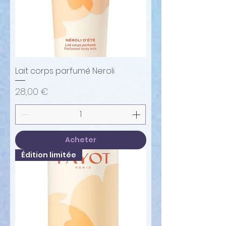
Lait corps parfumé Neroli
Prix
28,00 €
Acheter
Édition limitée