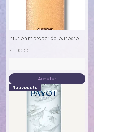
Infusion microperlée jeunesse
Prix
79,90 €
Acheter
Nouveauté