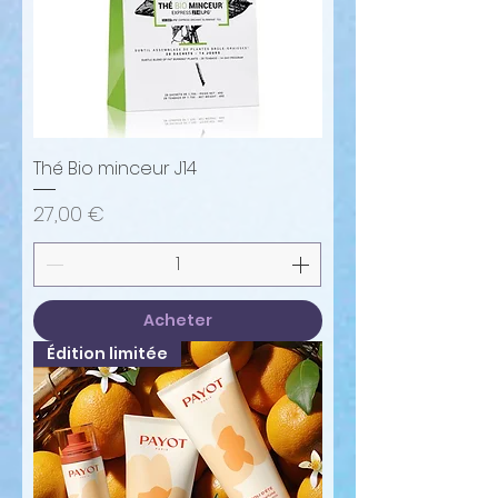
Thé Bio minceur J14
Prix
27,00 €
Acheter
Édition limitée