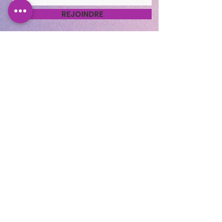
REJOINDRE
Cocooning Institut
346 avenue d’Arès, 33700
Mérignac.
https://www.planity.com
/cocooning-institut-
33700-merignac
APPELEZ-NOUS
05.56.24.58.98