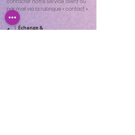
contacter notre service client ou
par mail via la rubrique « contact ».
4
Échange &
Remboursement
Livraison en France à domicile sous
48 heures (express) ou 5 jours
ouvrés (standard).
Spécificités de la méthode d’envoi :
Livraison en boîte aux lettres
Vous êtes informé de la livraison
de votre colis la veille par e-mail.
Le remboursement sera recrédité
avec la carte utilisée pour le
paiement de votre commande.