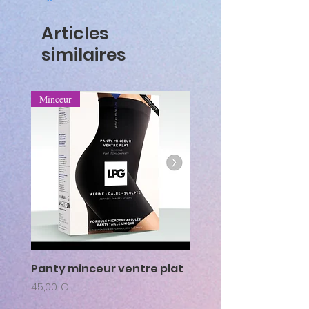
Articles
similaires
Minceur
Minceur
Panty minceur ventre plat
Corsaire sculptant a
cellulite
Prix
45,00 €
Prix
43,00 €