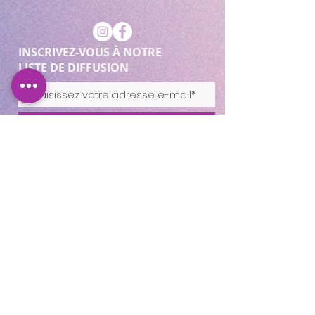
INSCRIVEZ-VOUS À NOTRE
LISTE DE DIFFUSION
REJOINDRE
Cocooning Institut
346 avenue d’Arès, 33700
Mérignac.
https://www.planity.com
/cocooning-institut-
33700-merignac
APPELEZ-NOUS
05.56.24.58.98