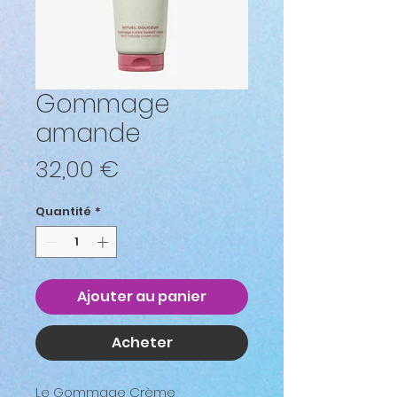
Gommage
amande
Prix
32,00 €
Quantité
*
Ajouter au panier
Acheter
Le Gommage Crème