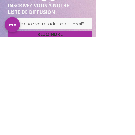
INSCRIVEZ-VOUS À NOTRE
LISTE DE DIFFUSION
REJOINDRE
Cocooning Institut
346 avenue d’Arès, 33700
Mérignac.
https://www.planity.com
/cocooning-institut-
33700-merignac
APPELEZ-NOUS
05.56.24.58.98