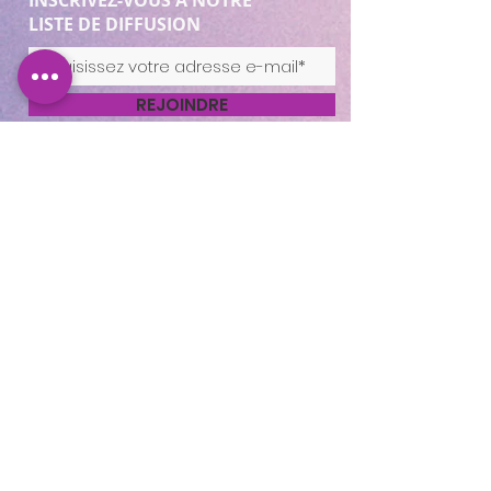
LISTE DE DIFFUSION
REJOINDRE
Cocooning Institut
346 avenue d’Arès, 33700
Mérignac.
https://www.planity.com
/cocooning-institut-
33700-merignac
APPELEZ-NOUS
05.56.24.58.98