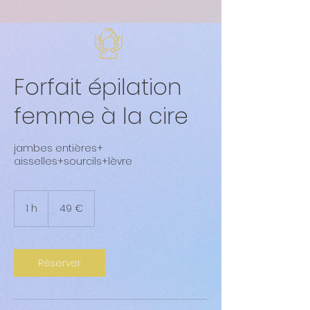
Forfait épilation
femme à la cire
jambes entières+
aisselles+sourcils+lèvre
49
euros
1 h
1
49 €
Réserver