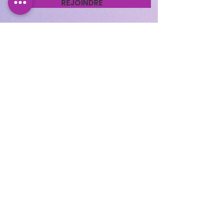
REJOINDRE
Cocooning Institut
346 avenue d’Arès, 33700
Mérignac.
https://www.planity.com
/cocooning-institut-
33700-merignac
APPELEZ-NOUS
05.56.24.58.98
CONTACTEZ-NOUS