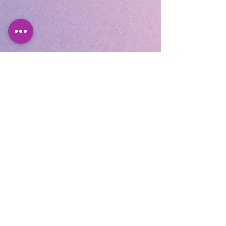
INSCRIVEZ-VOUS À NOTRE
LISTE DE DIFFUSION
REJOINDRE
Cocooning Institut
346 avenue d’Arès, 33700
Mérignac.
https://www.planity.com
/cocooning-institut-