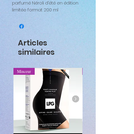
parfumé Néroli d’été en édition
limitée format 200 ml
Articles
similaires
Minceur
Minceur