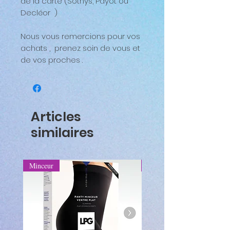
de la carte (Sothys, Payot ou
Decléor )
Nous vous remercions pour vos
achats , prenez soin de vous et
de vos proches .
Articles
similaires
Minceur
Minceur