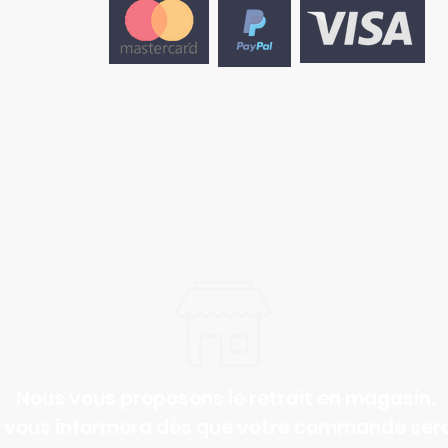
CONTACTEZ-NOUS
cocooninginstitut@gmail.com
©Cocooning Institut
Nous vous proposons le retrait en magasin.
n vous informera dès que votre commande sera