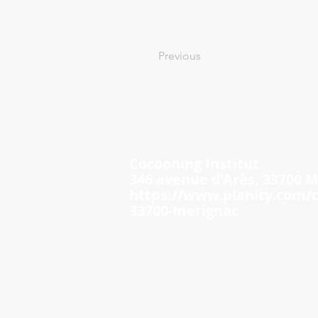
Previous
Cocooning Institut
346 avenue d’Arès, 33700 M
https://www.planity.com/c
33700-merignac