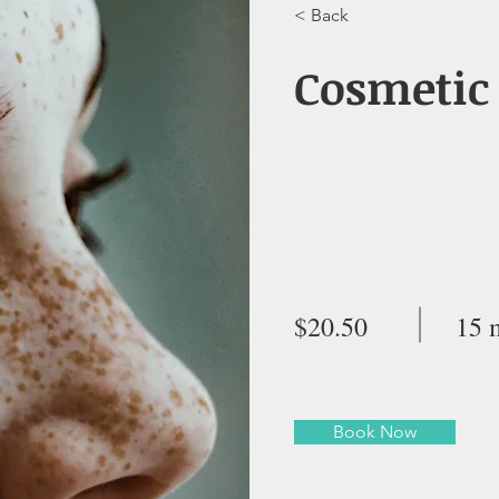
< Back
Cosmetic
$20.50
15 
Book Now