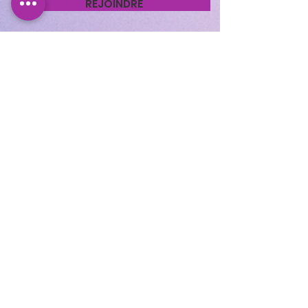
REJOINDRE
Cocooning Institut
346 avenue d’Arès, 33700
Mérignac.
https://www.planity.com
/cocooning-institut-
33700-merignac
APPELEZ-NOUS
05.56.24.58.98
CONTACTEZ-NOUS