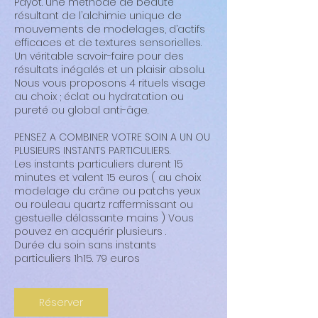
Payot. une méthode de beauté
résultant de l’alchimie unique de
mouvements de modelages, d’actifs
efficaces et de textures sensorielles.
Un véritable savoir-faire pour des
résultats inégalés et un plaisir absolu.
Nous vous proposons 4 rituels visage
au choix ; éclat ou hydratation ou
pureté ou global anti-âge.
PENSEZ A COMBINER VOTRE SOIN A UN OU
PLUSIEURS INSTANTS PARTICULIERS.
Les instants particuliers durent 15
minutes et valent 15 euros ( au choix
modelage du crâne ou patchs yeux
ou rouleau quartz raffermissant ou
gestuelle délassante mains ) Vous
pouvez en acquérir plusieurs .
Durée du soin sans instants
particuliers 1h15. 79 euros
Réserver