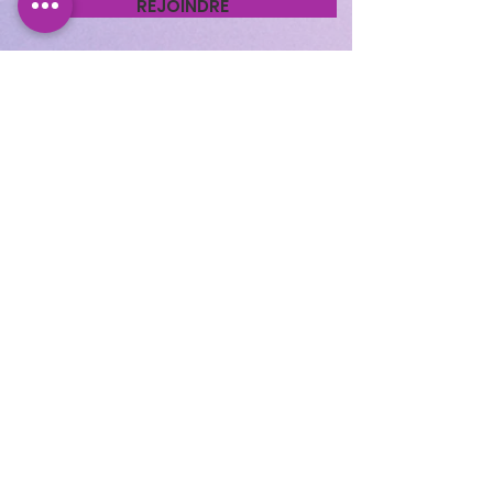
REJOINDRE
Cocooning Institut
346 avenue d’Arès, 33700
Mérignac.
https://www.planity.com
/cocooning-institut-
33700-merignac
APPELEZ-NOUS
05.56.24.58.98
CONTACTEZ-NOUS