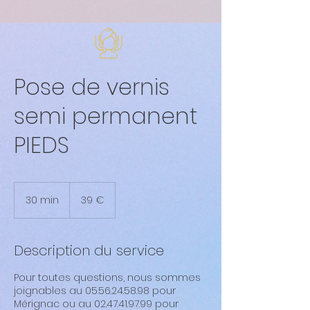
Pose de vernis
semi permanent
PIEDS
39
euros
30 min
3
39 €
0
m
i
Description du service
n
Pour toutes questions, nous sommes
joignables au 05.56.24.58.98 pour
Mérignac ou au 02.47.41.97.99 pour