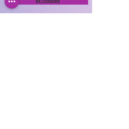
REJOINDRE
Cocooning Institut
346 avenue d’Arès, 33700
Mérignac.
https://www.planity.com
/cocooning-institut-
33700-merignac
APPELEZ-NOUS
05.56.24.58.98
CONTACTEZ-NOUS