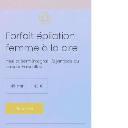
Forfait épilation
femme à la cire
maillot semi intégral+1/2 jambes ou
cuisses+aisselles
43
euros
45 min
4
43 €
5
m
i
n
Réserver