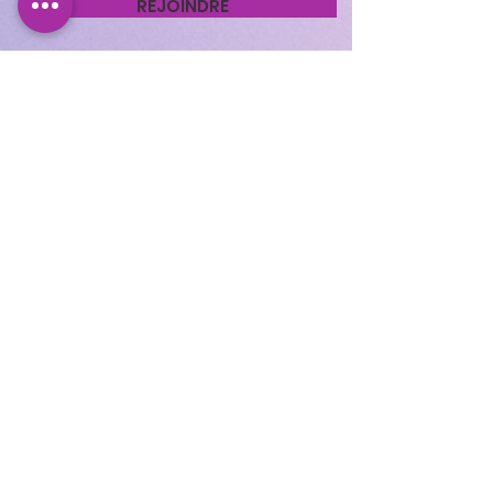
REJOINDRE
Cocooning Institut
346 avenue d’Arès, 33700
Mérignac.
https://www.planity.com
/cocooning-institut-
33700-merignac
APPELEZ-NOUS
05.56.24.58.98
CONTACTEZ-NOUS