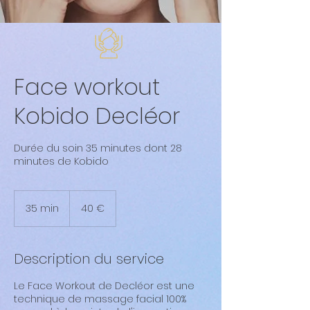
Face workout
Kobido Decléor
Durée du soin 35 minutes dont 28
minutes de Kobido
40
euros
35 min
3
40 €
5
m
i
Description du service
n
Le Face Workout de Decléor est une
technique de massage facial 100%