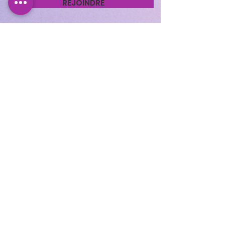
REJOINDRE
Cocooning Institut
346 avenue d’Arès, 33700
Mérignac.
https://www.planity.com
/cocooning-institut-
33700-merignac
APPELEZ-NOUS
05.56.24.58.98
CONTACTEZ-NOUS