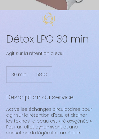
Détox LPG 30 min
Agit sur la rétention d'eau
58
euros
30 min
3
58 €
0
m
i
Description du service
n
Active les échanges circulatoires pour
agir sur la rétention d’eau et drainer
les toxines: la peau est « ré oxygénée ».
Pour un effet dynamisant et une
sensation de légèreté immédiats.