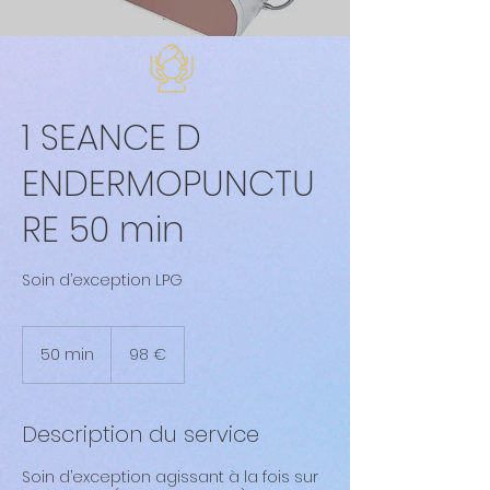
1 SEANCE D
ENDERMOPUNCTU
RE 50 min
Soin d’exception LPG
98
euros
50 min
5
98 €
0
m
i
Description du service
n
Soin d’exception agissant à la fois sur