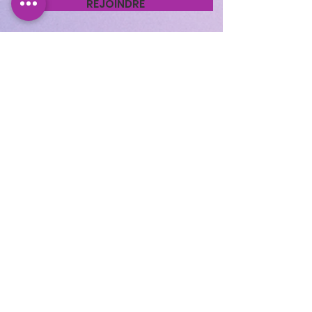
REJOINDRE
Cocooning Institut
346 avenue d’Arès, 33700
Mérignac.
https://www.planity.com
/cocooning-institut-
33700-merignac
APPELEZ-NOUS
05.56.24.58.98
CONTACTEZ-NOUS