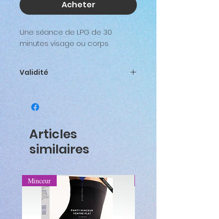
Acheter
Une séance de LPG de 30
minutes visage ou corps
Validité
Valable un an à compter de la
date d’achat
Articles
similaires
Minceur
Minceur