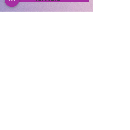
Cocooning Institut
346 avenue d’Arès, 33700
Mérignac.
https://www.planity.com
/cocooning-institut-
33700-merignac
APPELEZ-NOUS
05.56.24.58.98
CONTACTEZ-NOUS
cocooninginstitut@gmail.com