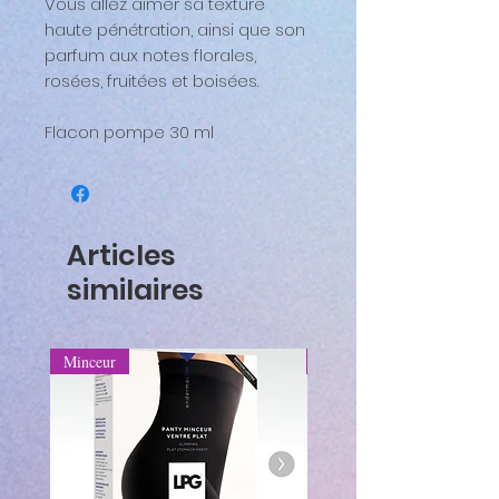
Vous allez aimer sa texture
haute pénétration, ainsi que son
parfum aux notes florales,
rosées, fruitées et boisées.
Flacon pompe 30 ml
Articles
similaires
Minceur
Minceur