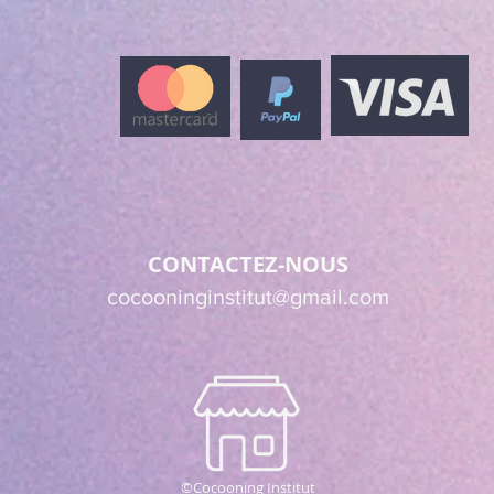
CONTACTEZ-NOUS
cocooninginstitut@gmail.com
©Cocooning Institut