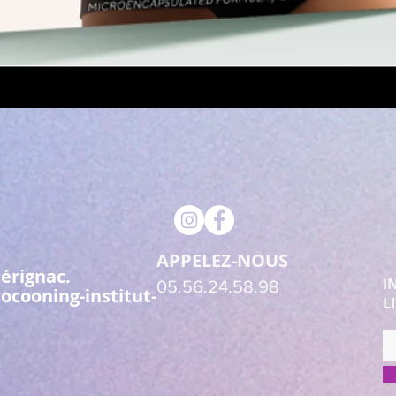
Aperçu rapide
APPELEZ-NOUS
érignac.
I
05.56.24.58.98
ocooning-institut-
L