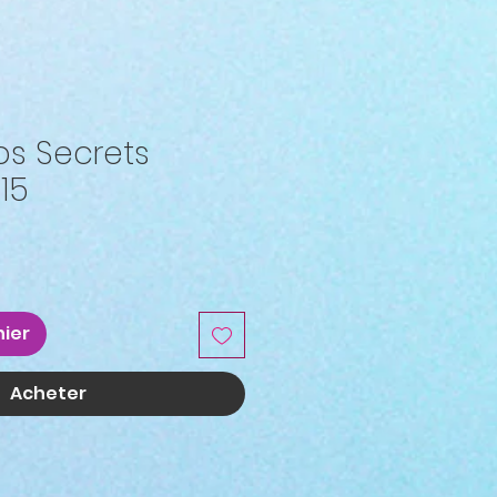
rps Secrets
15
x
nier
Acheter