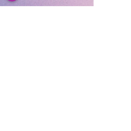
Cocooning Institut
346 avenue d’Arès, 33700
Mérignac.
https://www.planity.com
/cocooning-institut-
33700-merignac
APPELEZ-NOUS
05.56.24.58.98
CONTACTEZ-NOUS
cocooninginstitut@gmail.com