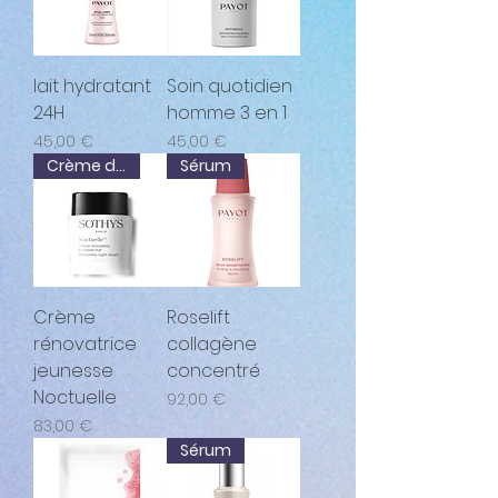
lait hydratant
Soin quotidien
24H
homme 3 en 1
Prix
Prix
45,00 €
45,00 €
Crème de nuit
Sérum
Crème
Roselift
rénovatrice
collagène
jeunesse
concentré
Noctuelle
Prix
92,00 €
Prix
83,00 €
Sérum