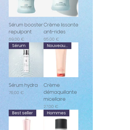
Sérum booster
Crème lissante
repulpant
anti-rides
Prix
Prix
69,00 €
65,00 €
Sérum
Nouveauté
Sérum hydra
Crème
démaquillante
Prix
76,00 €
micellaire
Prix
27,00 €
Best seller
Hommes