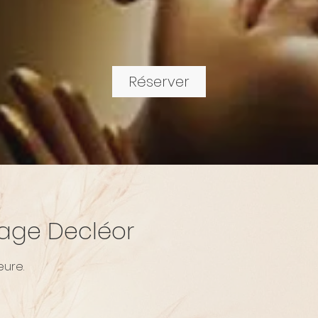
Réserver
isage Decléor
eure.