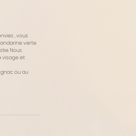
nvies , vous
 mandarine verte
stie. Nous
e visage et
rignac ou au