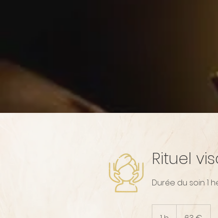
Rituel v
Durée du soin 1 h
63
euros