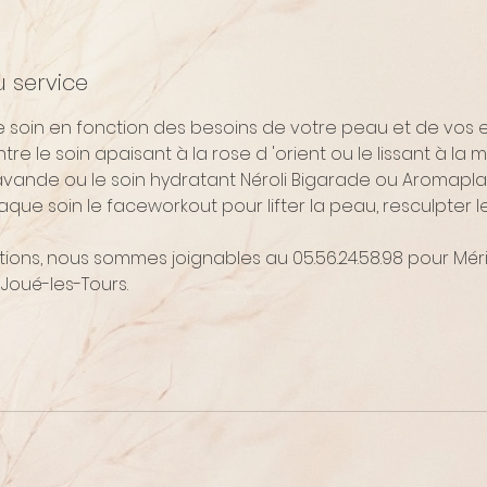
u service
e soin en fonction des besoins de votre peau et de vos e
ntre le soin apaisant à la rose d 'orient ou le lissant à la
a lavande ou le soin hydratant Néroli Bigarade ou Aromapla
que soin le faceworkout pour lifter la peau, resculpter l
tions, nous sommes joignables au 05.56.24.58.98 pour Mé
r Joué-les-Tours.