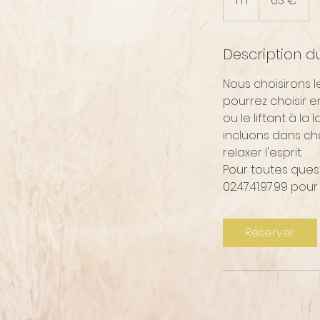
1 h
1
63 €
Description d
Nous choisirons l
pourrez choisir e
ou le liftant à l
incluons dans cha
relaxer l'esprit.
Pour toutes ques
02.47.41.97.99 pou
Réserver